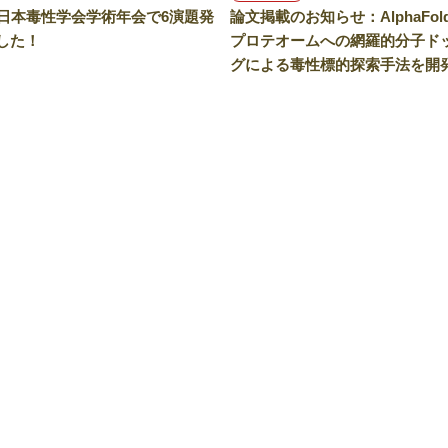
回日本毒性学会学術年会で6演題発
論文掲載のお知らせ：AlphaFol
した！
プロテオームへの網羅的分子ド
グによる毒性標的探索手法を開