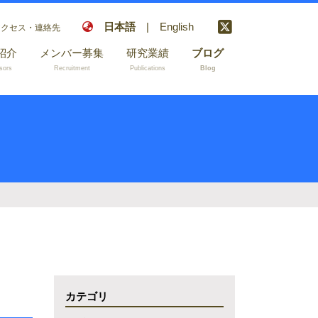
日本語
|
English
クセス・連絡先
紹介
メンバー募集
研究業績
ブログ
sors
Recruitment
Publications
Blog
学術論文
国内学会発表
国際学会発表
受賞
書籍
和文総説等
カテゴリ