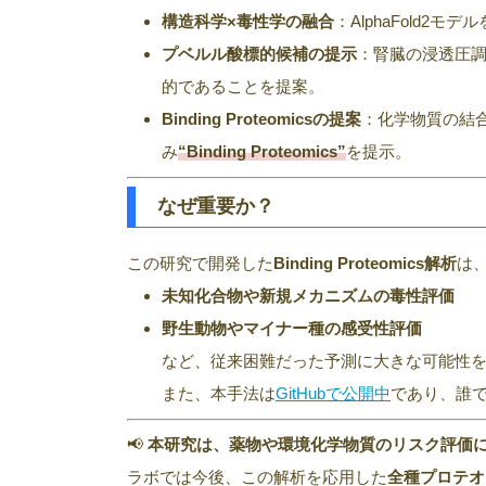
構造科学×毒性学の融合
：AlphaFold
プベルル酸標的候補の提示
：腎臓の浸透圧調
的であることを提案。
Binding Proteomicsの提案
：化学物質の結
み
“Binding Proteomics”
を提示。
なぜ重要か？
この研究で開発した
Binding Proteomics解析
は
未知化合物や新規メカニズムの毒性評価
野生動物やマイナー種の感受性評価
など、従来困難だった予測に大きな可能性
また、本手法は
GitHubで公開中
であり、誰
📢
本研究は、薬物や環境化学物質のリスク評価
ラボでは今後、この解析を応用した
全種プロテオーム