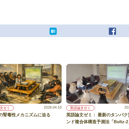
2026.04.10
20
文ゼミ
英語論文ゼミ
の腎毒性メカニズムに迫る
英語論文ゼミ： 最新のタンパク
ンド複合体構造予測法「Boltz-2