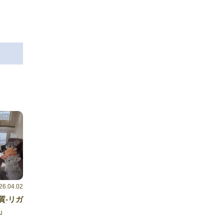
26.04.02
質-リガ
」