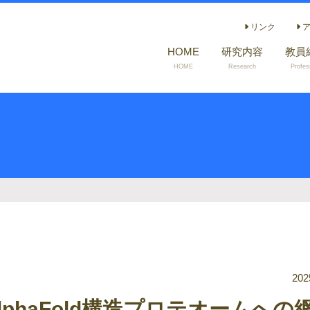
リンク
ア
HOME
研究内容
教員
HOME
Research
Profes
202
phaFold構造プロテオームへの