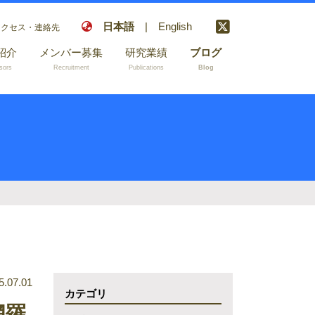
日本語
|
English
クセス・連絡先
紹介
メンバー募集
研究業績
ブログ
sors
Recruitment
Publications
Blog
学術論文
国内学会発表
国際学会発表
受賞
書籍
和文総説等
5.07.01
カテゴリ
網羅