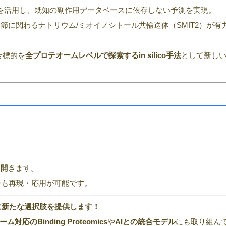
2モデルを活用し、既知の副作用データベースに依存しない予測を実現。
節に関わるナトリウム/ミオイノシトール共輸送体（SMIT2）が有
合標的を
全プロテオームレベルで探索するin silico手法
として新し
、
を開きます。
でも再現・応用が可能です。
に新たな選択肢を提供します！
対応のBinding Proteomics
や
AIとの統合モデル
にも取り組ん