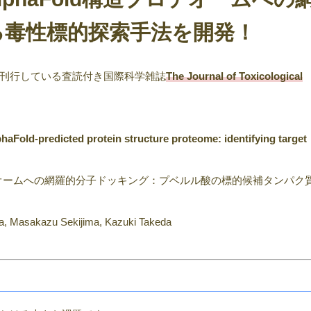
る毒性標的探索手法を開発！
刊行している査読付き国際科学雑誌
The Journal of Toxicological
Fold-predicted protein structure proteome: identifying target
プロテオームへの網羅的分子ドッキング：プベルル酸の標的候補タンパク
 Masakazu Sekijima, Kazuki Takeda