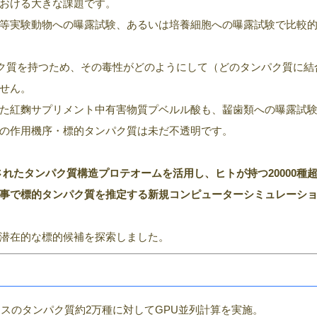
おける大きな課題です。
等実験動物への曝露試験、あるいは培養細胞への曝露試験で比較
パク質を持つため、その毒性がどのようにして（どのタンパク質に結
せん。
た紅麴サプリメント中有害物質プベルル酸も、齧歯類への曝露試
の作用機序・標的タンパク質は未だ不透明です。
で予測されたタンパク質構造プロテオーム
を活用し、
ヒトが持つ20000種
事で標的タンパク質を推定する新規コンピューターシミュレーシ
潜在的な標的候補を探索しました。
スのタンパク質約2万種に対してGPU並列計算を実施。