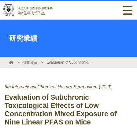
北里大学 獣医学部 獣医学科
毒性学研究室
研究業績
研究業績
Evaluation of Subchronic Toxicological Effects of Low Concentration Mixed Exposure of Nine Linear PFAS on Mice
6th International Chemical Hazard Symposium
(2023)
Evaluation of Subchronic
Toxicological Effects of Low
Concentration Mixed Exposure of
Nine Linear PFAS on Mice